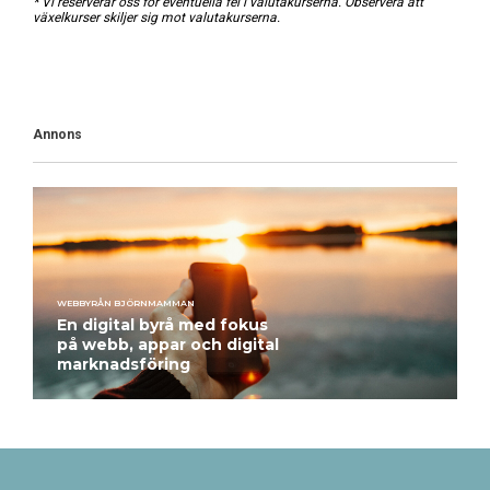
* Vi reserverar oss för eventuella fel i valutakurserna. Observera att
växelkurser skiljer sig mot valutakurserna.
Annons
WEBBYRÅN BJÖRNMAMMAN
En digital byrå med fokus
på webb, appar och digital
marknadsföring